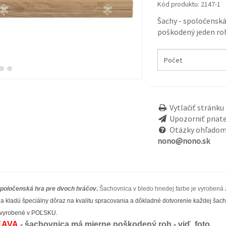
Kód produktu:
2147-1
Šachy - spoločenská
poškodený jeden ro
Vytlačiť stránku
Upozorniť priat
Otázky ohľadom
nono@nono.sk
spoločenská hra pre dvoch hráčov
.
Šachovnica v bledo hnedej farbe je vyrobená z
a kladú špeciálny dôraz na kvalitu spracovania a dôkladné dotvorenie každej šach
é vyrobené v POĽSKU.
ĽAVA
- šachovnica má mierne poškodený roh - viď. foto