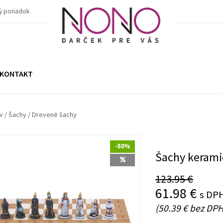
ý poriadok
KONTAKT
v
/
Šachy
/
Drevené šachy
-50%
Šachy keramic
123.95 €
61.98 €
s DP
(50.39 € bez DPH