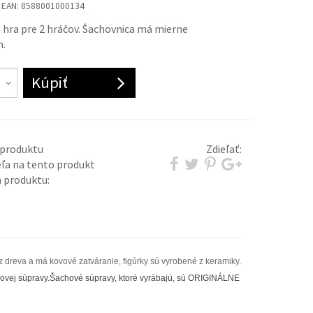
EAN:
8588001000134
 hra pre 2 hráčov. Šachovnica má mierne
h.
Kúpiť
 produktu
Zdieľať:
eľa na tento produkt
 produktu:
 dreva a má kovové zatváranie, figúrky sú vyrobené z keramiky.
ovej súpravy.
Šachové súpravy, ktoré vyrábajú, sú ORIGINÁLNE