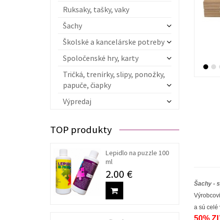
Ruksaky, tašky, vaky
Šachy
Školské a kancelárske potreby
Spoločenské hry, karty
Tričká, trenírky, slipy, ponožky,
papuče, čiapky
Výpredaj
TOP produkty
Lepidlo na puzzle 100
ml
2.00 €
Šachy - 
Výrobcovi
a sú cel
50% Z