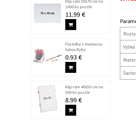
Klip-rám 50x70 cm na
1000 ks puzzle
11.99 €
Parame
Rozlo
Pastelka s meniacou
Výška 
tuhou Ryby
0.93 €
Materi
Šacho
Klip-rám 40x50 cm na
500 ks puzzle
8.99 €