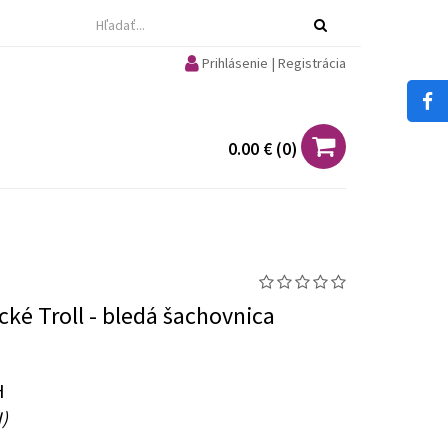
Prihlásenie | Registrácia
0.00 €
(
0
)
ké Troll - bledá šachovnica
H
)