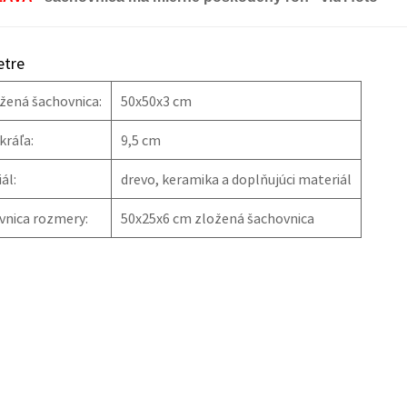
tre
žená šachovnica:
50x50x3 cm
kráľa:
9,5 cm
ál:
drevo, keramika a doplňujúci materiál
vnica rozmery:
50x25x6 cm zložená šachovnica