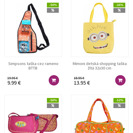
-50%
-26%
Simpsons taška cez rameno
Mimoni detská shopping taška
BTTB
žltá 32x30 cm
19.95 €
18.95 €
9.99 €
13.95 €
-50%
-52%