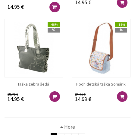
14.95 €
14.95 €
-48%
-39%
Taška zebra šedá
Pooh detská taška Somárik
28.75 €
24.75 €
14.95 €
14.99 €
Hore