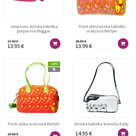
Simpsons detská kabelka
Pooh dievčenská kabelka
purpurová Maggie
oranžová Motýle
27.90 €
28.85 €
13.95 €
13.99 €
-50%
Pooh taška oranžová Motýle
Detská kabelka kravička Eddy
14.95 €
29.80 €