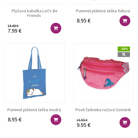
Plyšová kabelka Let's Be
Pummel plátená taška fialová
Friends
8.95 €
14.40 €
7.99 €
-38%
Pummel plátená taška modrá
Pooh ľadvinka ružová Somárik
8.95 €
15.95 €
9.95 €