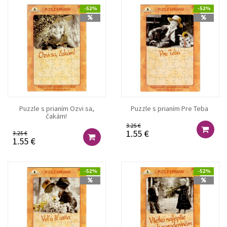
-52%
-52%
Puzzle s prianím Ozvi sa,
Puzzle s prianím Pre Teba
čakám!
3.25 €
1.55 €
3.25 €
1.55 €
-52%
-52%