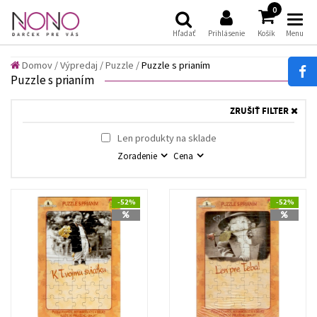
(
)
0
Hľadať
Prihlásenie
Košík
Menu
Domov
/
Výpredaj /
Puzzle /
Puzzle s prianím
Puzzle s prianím
ZRUŠIŤ FILTER
Len produkty na sklade
Zoradenie
Cena
-52%
-52%