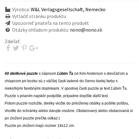
Výrobca:
W&L Verlagsgesellschaft, Nemecko
Vytlačiť stránku produktu
Upozorniť priateľa na tento produkt
Otázky ohľadom produktu:
nono@nono.sk
Zdieľať:
40 dielikové puzzle
s nápisom
Ľúbim Ťa
od Kim Anderson s dievčaťom a
chlapcom pri bozku sú z väčšej časti ladené do čierno bielej farby s
niekoľkými farebnými doplnkami. V spodnej časti puzzle je text Ľúbim Ťa.
Puzzle s prianím najskôr podpíšte, prípadne dopíšte ďalší text.
Potom puzzle rozložte, dieliky vložte do priloženej obálky a pošlite poštou,
vhoďte do schránky alebo darujte osobne. Obdarovaný alebo obdarovaná si
po zložení puzzle prečíta odkaz:)
Puzzle po zložení majú rozmer 18x12 cm.