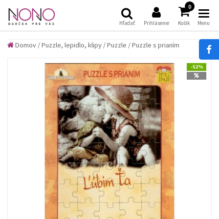
(
)
0
Hľadať
Prihlásenie
Košík
Menu
Domov
/
Puzzle, lepidlo, klipy
/
Puzzle
/
Puzzle s prianím
-52%