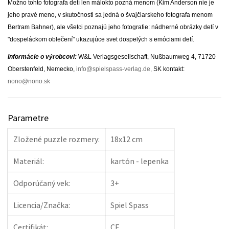
Možno tohto fotografa detí len málokto pozná menom (Kim Anderson nie je
jeho pravé meno, v skutočnosti sa jedná o švajčiarskeho fotografa menom
Bertram Bahner), ale všetci poznajú jeho fotografie: nádherné obrázky detí v
"dospeláckom oblečení" ukazujúce svet dospelých s emóciami detí.
Informácie o výrobcovi:
W&L Verlagsgesellschaft, Nußbaumweg 4, 71720
Oberstenfeld, Nemecko,
info@spielspass-verlag.de
,
SK kontakt:
nono@nono.sk
Parametre
Zložené puzzle rozmery:
18x12 cm
Materiál:
kartón - lepenka
Odporúčaný vek:
3+
Licencia/Značka:
Spiel Spass
Certifikát:
CE