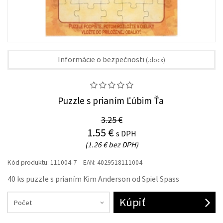
Informácie o bezpečnosti
(.docx)
Puzzle s prianím Ľúbim Ťa
3.25 €
1.55 €
s DPH
(1.26 € bez DPH)
Kód produktu:
111004-7
EAN:
4029518111004
40 ks puzzle s prianím Kim Anderson od Spiel Spass
Kúpiť