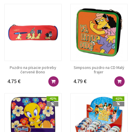
Puzdro na písacie potreby
Simpsons puzdro na CD Malý
červené Bono
frajer
4.75 €
4.79 €
-42%
-62%