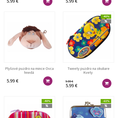
5.99 €
5.99 €
-40%
Plyšové puzdro na mince Ovca
Tweety puzdro na okuliare
hnedá
Kvety
5.99 €
9.99 €
5.99 €
-40%
-61%