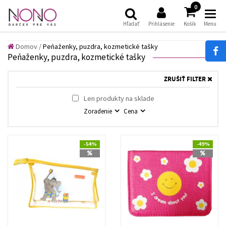
(
)
0
Hľadať
Prihlásenie
Košík
Menu
Domov
/
Peňaženky, puzdra, kozmetické tašky
Peňaženky, puzdra, kozmetické tašky
ZRUŠIŤ FILTER
Len produkty na sklade
Zoradenie
Cena
-54%
-49%