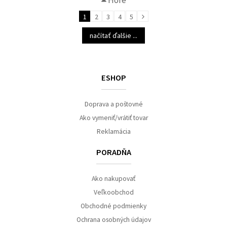
Hore
1
2
3
4
5
načítať ďalšie ...
ESHOP
Doprava a poštovné
Ako vymeniť/vrátiť tovar
Reklamácia
PORADŇA
Ako nakupovať
Veľkoobchod
Obchodné podmienky
Ochrana osobných údajov