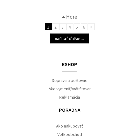
Hore
1
2
3
4
5
6
načítať ďalšie ...
ESHOP
Doprava a poštovné
Ako vymeniť/vrátiť tovar
Reklamácia
PORADŇA
Ako nakupovať
Veľkoobchod