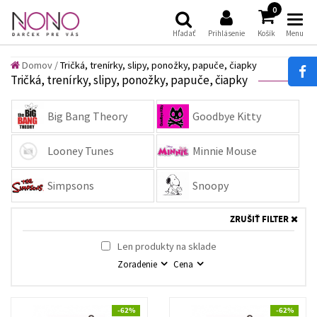
(
)
0
Hľadať
Prihlásenie
Košík
Menu
Domov
/
Tričká, trenírky, slipy, ponožky, papuče, čiapky
Tričká, trenírky, slipy, ponožky, papuče, čiapky
Big Bang Theory
Goodbye Kitty
Looney Tunes
Minnie Mouse
Simpsons
Snoopy
ZRUŠIŤ FILTER
Len produkty na sklade
Zoradenie
Cena
-62%
-62%