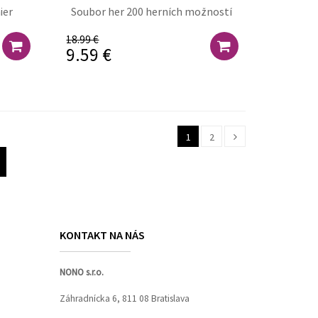
hier
Soubor her 200 herních možností
18.99 €
9.59 €
1
2
KONTAKT NA NÁS
NONO s.r.o.
Záhradnícka 6, 811 08 Bratislava