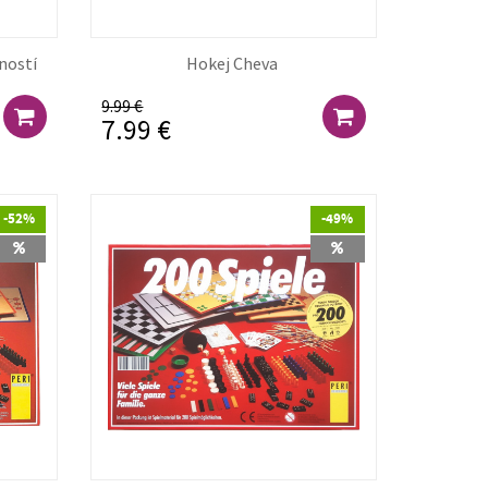
žností
Hokej Cheva
9.99 €
7.99 €
-52%
-49%