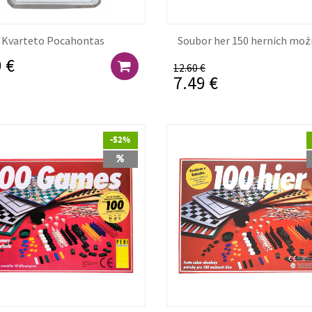
Kvarteto Pocahontas
Soubor her 150 herních mo
 €
12.60 €
7.49 €
-52%