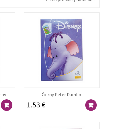
ncov
Čierny Peter Dumbo
1.53 €