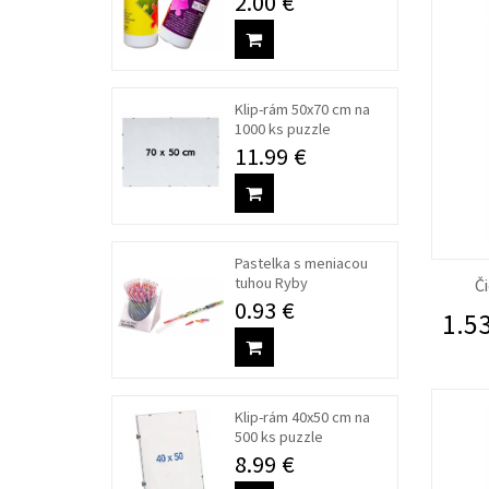
2.00 €
Klip-rám 50x70 cm na
1000 ks puzzle
11.99 €
Pastelka s meniacou
tuhou Ryby
Č
0.93 €
1.53
Klip-rám 40x50 cm na
500 ks puzzle
8.99 €