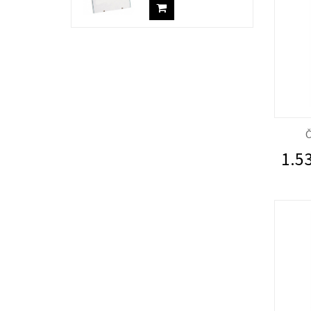
Č
1.53