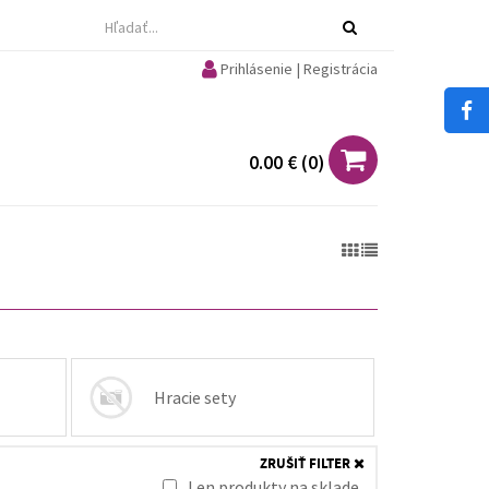
Prihlásenie | Registrácia
0.00 €
(
0
)
Hracie sety
ZRUŠIŤ FILTER
Len produkty na sklade