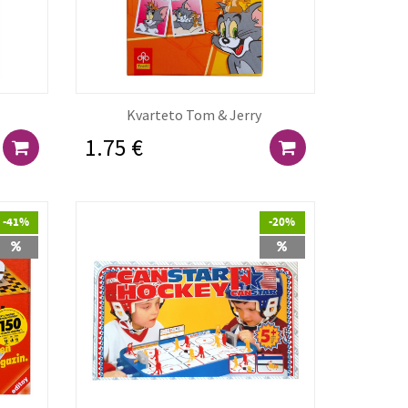
e
Kvarteto Tom & Jerry
1.75 €
-41%
-20%