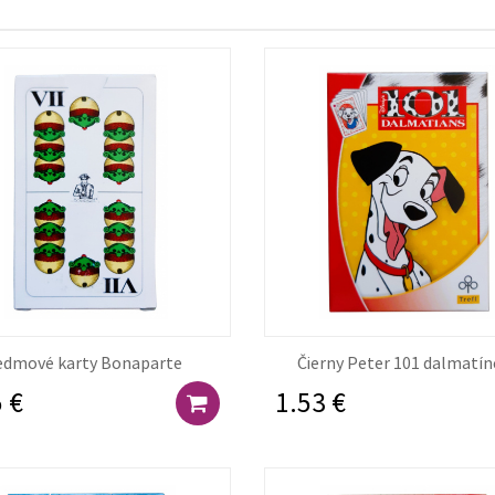
edmové karty Bonaparte
Čierny Peter 101 dalmatí
 €
1.53 €