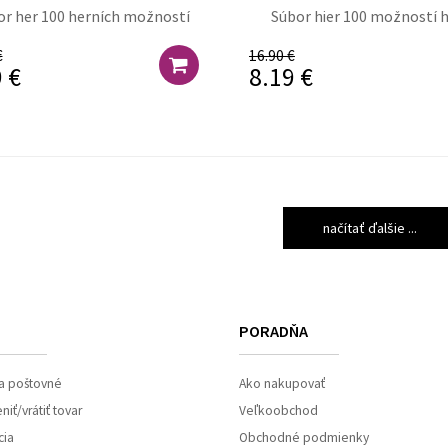
r her 100 herních možností
Súbor hier 100 možností 
€
16.90 €
 €
8.19 €
načítať ďalšie ...
PORADŇA
a poštovné
Ako nakupovať
iť/vrátiť tovar
Veľkoobchod
cia
Obchodné podmienky