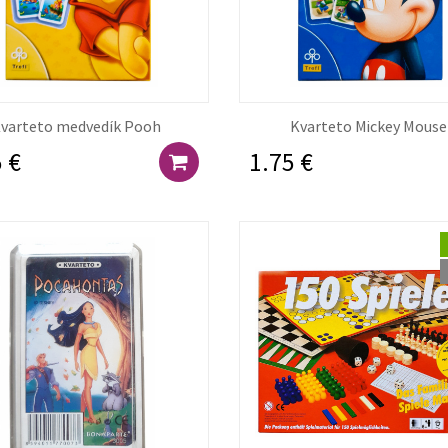
varteto medvedík Pooh
Kvarteto Mickey Mous
 €
1.75 €