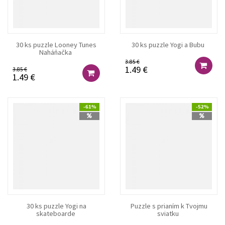
30 ks puzzle Looney Tunes
30 ks puzzle Yogi a Bubu
Naháňačka
3.85 €
1.49 €
3.85 €
1.49 €
-61%
-52%
30 ks puzzle Yogi na
Puzzle s prianím k Tvojmu
skateboarde
sviatku