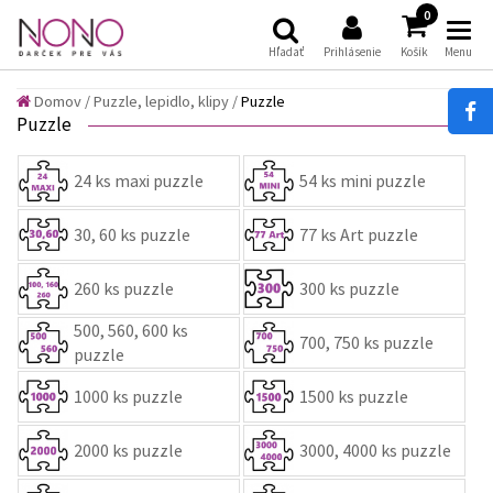
(
)
0
Hľadať
Prihlásenie
Košík
Menu
Domov
/
Puzzle, lepidlo, klipy /
Puzzle
Puzzle
24 ks maxi puzzle
54 ks mini puzzle
30, 60 ks puzzle
77 ks Art puzzle
260 ks puzzle
300 ks puzzle
500, 560, 600 ks
700, 750 ks puzzle
puzzle
1000 ks puzzle
1500 ks puzzle
2000 ks puzzle
3000, 4000 ks puzzle