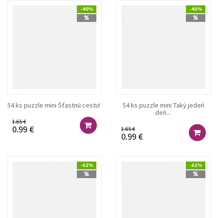
-40%
-40%
54 ks puzzle mini Šťastnú cestu!
54 ks puzzle mini Taký jedeň
deň...
1.65 €
0.99 €
1.65 €
0.99 €
-61%
-61%