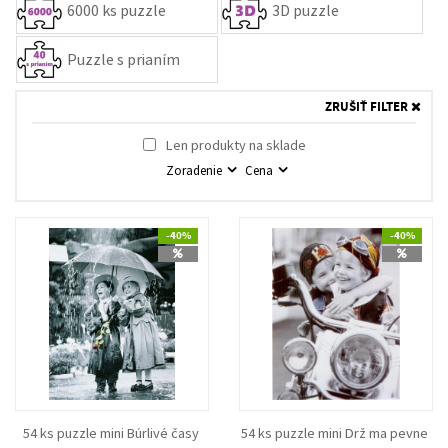
6000 ks puzzle
3D puzzle
Puzzle s prianím
ZRUŠIŤ FILTER
Len produkty na sklade
Zoradenie
Cena
-40%
-40%
54 ks puzzle mini Búrlivé časy
54 ks puzzle mini Drž ma pevne