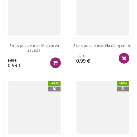
54 ks puzzle mini Moja prvá
54 ks puzzle mini Na dlhej ceste
závada
1.65 €
0.99 €
1.65 €
0.99 €
-40%
-40%