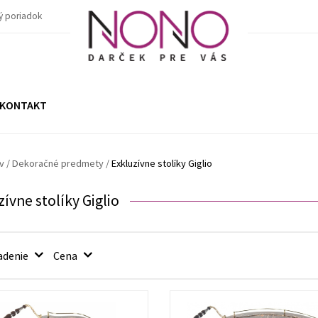
ý poriadok
KONTAKT
v
/
Dekoračné predmety /
Exkluzívne stolíky Giglio
ívne stolíky Giglio
adenie
Cena