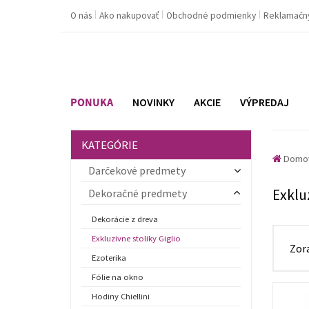
O nás
Ako nakupovať
Obchodné podmienky
Reklamačn
PONUKA
NOVINKY
AKCIE
VÝPREDAJ
KATEGÓRIE
Domo
Darčekové predmety
Exkluz
Dekoračné predmety
Dekorácie z dreva
Exkluzívne stolíky Giglio
Zor
Ezoterika
Fólie na okno
Hodiny Chiellini