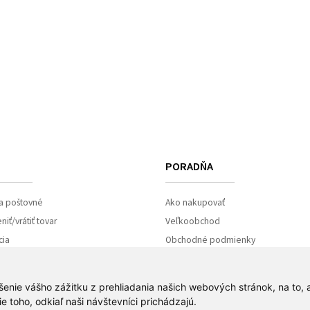
PORADŇA
a poštovné
Ako nakupovať
iť/vrátiť tovar
Veľkoobchod
cia
Obchodné podmienky
Ochrana osobných údajov
Súbory Cookies
šenie vášho zážitku z prehliadania našich webových stránok, na to,
 toho, odkiaľ naši návštevníci prichádzajú.