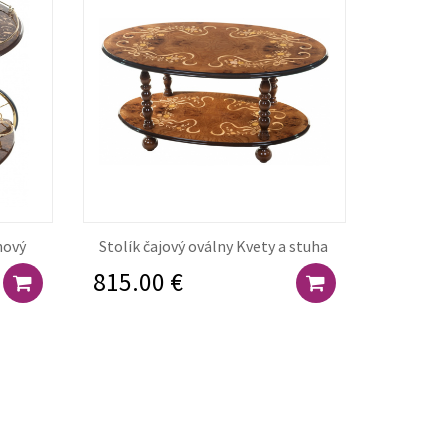
inový
Stolík čajový oválny Kvety a stuha
815.00 €