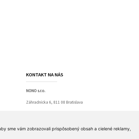
KONTAKT NA NÁS
NONO s.r.o.
Záhradnícka 6, 811 08 Bratislava
Tel.:
+421 903 761130
| E-mail:
nono@nono.sk
 aby sme vám zobrazovali prispôsobený obsah a cielené reklamy,