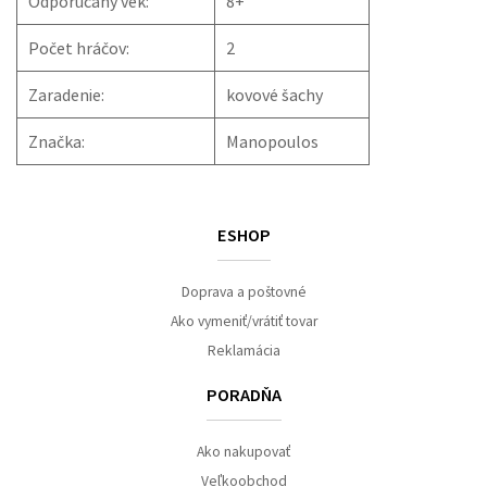
Odporúčaný vek:
8+
Počet hráčov:
2
Zaradenie:
kovové šachy
Značka:
Manopoulos
ESHOP
Doprava a poštovné
Ako vymeniť/vrátiť tovar
Reklamácia
PORADŇA
Ako nakupovať
Veľkoobchod