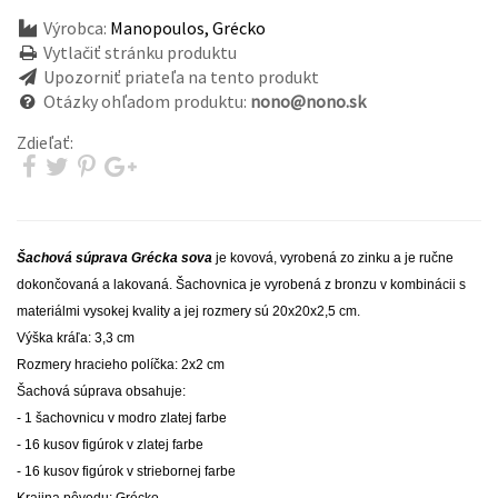
Výrobca:
Manopoulos, Grécko
Vytlačiť stránku produktu
Upozorniť priateľa na tento produkt
Otázky ohľadom produktu:
nono@nono.sk
Zdieľať:
Šachová súprava Grécka sova
je kovová, vyrobená zo zinku a je ručne
dokončovaná a lakovaná. Šachovnica je vyrobená z bronzu v kombinácii s
materiálmi vysokej kvality
a jej rozmery sú 20x20x2,5 cm.
Výška kráľa: 3,3 cm
Rozmery hracieho políčka: 2x2 cm
Šachová súprava obsahuje:
- 1 šachovnicu v modro zlatej farbe
- 16 kusov figúrok v zlatej farbe
- 16 kusov figúrok v striebornej farbe