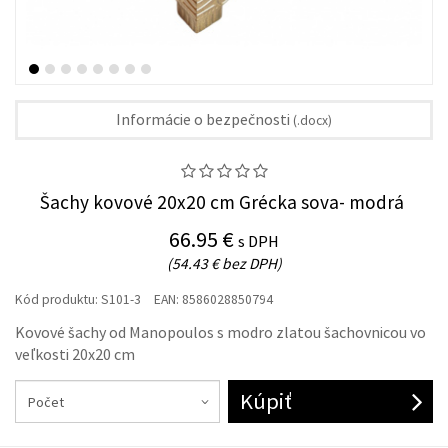
Informácie o bezpečnosti
(.docx)
Šachy kovové 20x20 cm Grécka sova- modrá
66.95 €
s DPH
(54.43 € bez DPH)
Kód produktu:
S101-3
EAN:
8586028850794
Kovové šachy od Manopoulos s modro zlatou šachovnicou vo
veľkosti 20x20 cm
Kúpiť