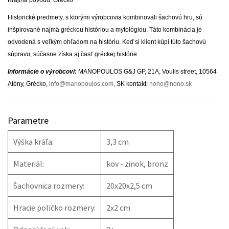
Krajina pôvodu: Grécko
Historické predmety, s ktorými výrobcovia kombinovali šachovú hru, sú
inšpirované najmä gréckou históriou a mytológiou. Táto kombinácia je
odvodená s veľkým ohľadom na históriu. Keď si klient kúpi túto šachovú
súpravu, súčasne získa aj časť gréckej histórie.
Informácie o výrobcovi:
MANOPOULOS G&J GP, 21A, Voulis street, 10564
Atény, Grécko,
info@manopoulos.com
,
SK kontakt:
nono@nono.sk
Parametre
Výška kráľa:
3,3 cm
Materiál:
kov - zinok, bronz
Šachovnica rozmery:
20x20x2,5 cm
Hracie políčko rozmery:
2x2 cm