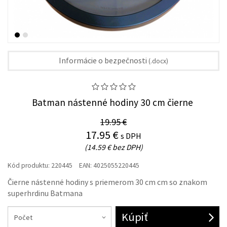
Informácie o bezpečnosti
(.docx)
Batman nástenné hodiny 30 cm čierne
19.95 €
17.95 €
s DPH
(14.59 € bez DPH)
Kód produktu:
220445
EAN:
4025055220445
Čierne nástenné hodiny s priemerom 30 cm cm so znakom
superhrdinu Batmana
Kúpiť