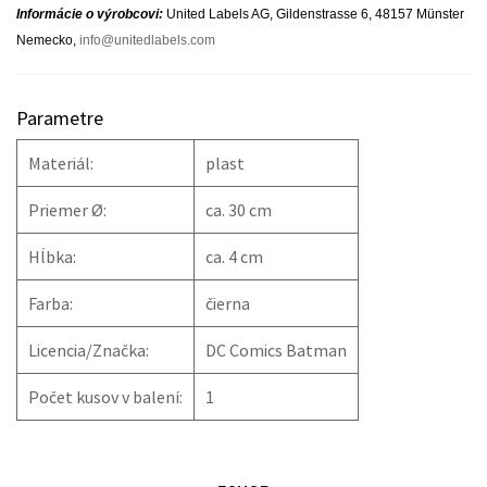
Informácie o výrobcovi:
United Labels AG, Gildenstrasse 6, 48157 Münster
Nemecko,
info@unitedlabels.com
Parametre
Materiál:
plast
Priemer Ø:
ca. 30 cm
Hĺbka:
ca. 4 cm
Farba:
čierna
Licencia/Značka:
DC Comics Batman
Počet kusov v balení:
1