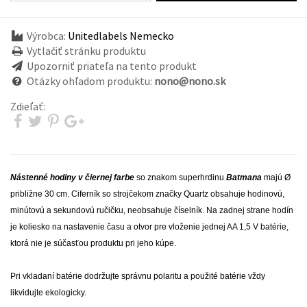
Výrobca:
Unitedlabels Nemecko
Vytlačiť stránku produktu
Upozorniť priateľa na tento produkt
Otázky ohľadom produktu:
nono@nono.sk
Zdieľať:
Nástenné hodiny v čiernej farbe
so znakom superhrdinu
Batmana
majú Ø
približne 30 cm. Ciferník so strojčekom značky Quartz obsahuje hodinovú,
minútovú a sekundovú ručičku, neobsahuje číselník. Na zadnej strane hodín
je koliesko na nastavenie času a otvor pre vloženie jednej AA 1,5 V batérie,
ktorá nie je súčasťou produktu pri jeho kúpe.
Pri vkladaní batérie dodržujte správnu polaritu a použité batérie vždy
likvidujte ekologicky.