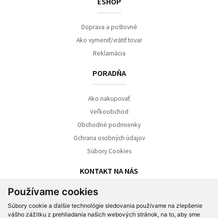
ESHOP
Doprava a poštovné
Ako vymeniť/vrátiť tovar
Reklamácia
PORADŇA
Ako nakupovať
Veľkoobchod
Obchodné podmienky
Ochrana osobných údajov
Súbory Cookies
KONTAKT NA NÁS
Používame cookies
NONO s.r.o.
Súbory cookie a ďalšie technológie sledovania používame na zlepšenie
Záhradnícka 6, 811 08 Bratislava
vášho zážitku z prehliadania našich webových stránok, na to, aby sme