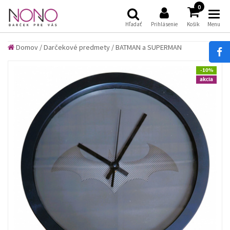
(
)
0
Hľadať
Prihlásenie
Košík
Menu
Domov
/
Darčekové predmety
/
BATMAN a SUPERMAN
-10%
akcia