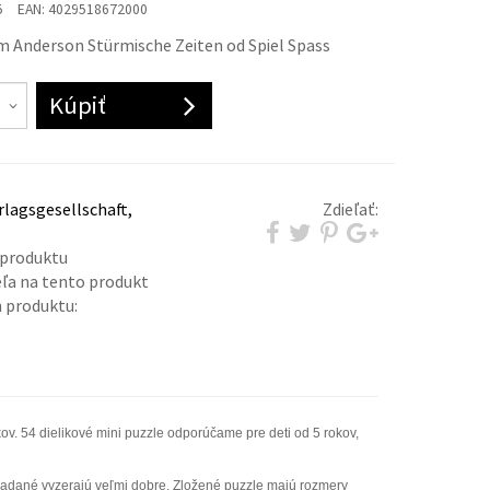
5
EAN:
4029518672000
im Anderson Stürmische Zeiten od Spiel Spass
Kúpiť
lagsgesellschaft,
Zdieľať:
 produktu
eľa na tento produkt
 produktu:
kov. 54 dielikové mini puzzle odporúčame pre deti od 5 rokov,
kladané vyzerajú veľmi dobre. Zložené puzzle majú rozmery