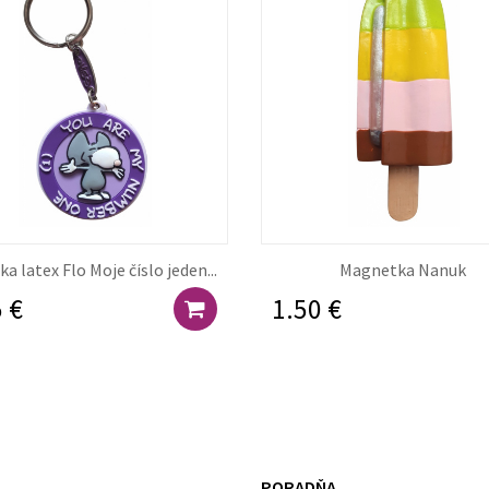
a latex Flo Moje číslo jeden...
Magnetka Nanuk
 €
1.50 €
PORADŇA