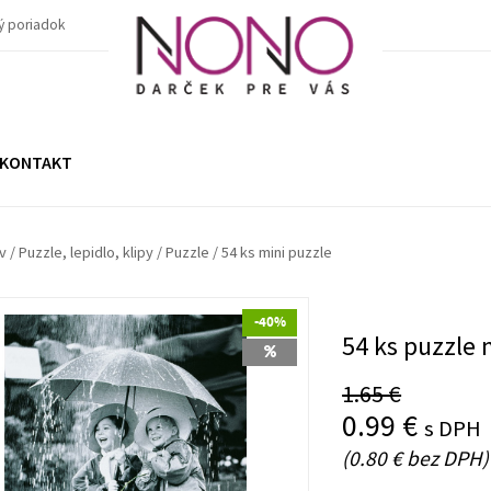
ý poriadok
KONTAKT
v
/
Puzzle, lepidlo, klipy
/
Puzzle
/
54 ks mini puzzle
-40%
54 ks puzzle 
1.65 €
0.99 €
s DPH
(0.80 € bez DPH)