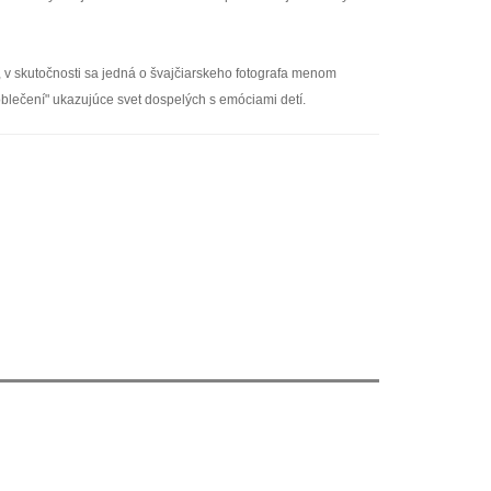
 v skutočnosti sa jedná o švajčiarskeho fotografa menom
oblečení" ukazujúce svet dospelých s emóciami detí.