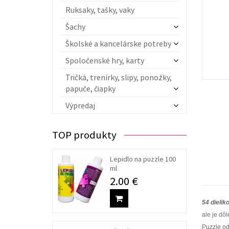
Ruksaky, tašky, vaky
Šachy
Školské a kancelárske potreby
Spoločenské hry, karty
Tričká, trenírky, slipy, ponožky,
papuče, čiapky
Výpredaj
TOP produkty
Lepidlo na puzzle 100
ml
2.00 €
54 dielik
ale je dô
Puzzle od