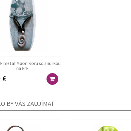
k metal Maori Koru so šnúrkou
na krk
 €
O BY VÁS ZAUJÍMAŤ