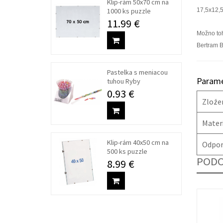
Klip-rám 50x70 cm na
1000 ks puzzle
17,5x12,5
11.99 €
Možno toh
Bertram B
Pastelka s meniacou
Parame
tuhou Ryby
0.93 €
Zlože
Materi
Klip-rám 40x50 cm na
Odpor
500 ks puzzle
PODO
8.99 €