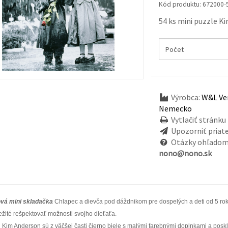
Kód produktu:
672000-
54 ks mini puzzle K
Výrobca:
W&L Ver
Nemecko
Vytlačiť stránku
Upozorniť priat
Otázky ohľadom
nono@nono.sk
ová mini skladačka
Chlapec a dievča pod dáždnikom
pre dospelých a deti od 5 ro
ležité rešpektovať možnosti svojho dieťaťa.
 Kim Anderson sú z väčšej časti čierno biele s malými farebnými doplnkami a pos