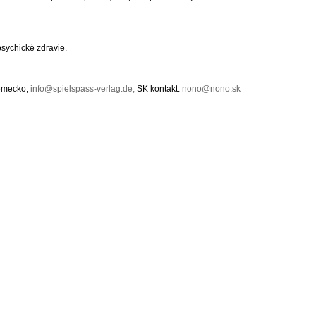
psychické zdravie.
emecko,
info@spielspass-verlag.de
,
SK kontakt:
nono@nono.sk