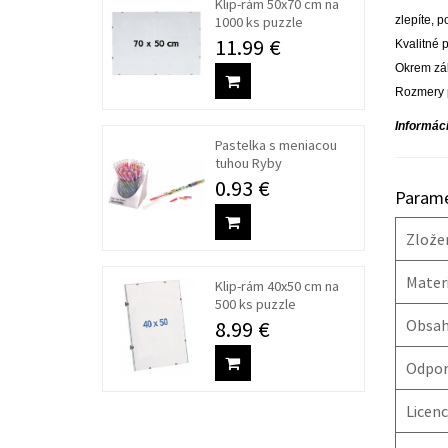
Klip-rám 50x70 cm na
1000 ks puzzle
zlepíte, 
11.99 €
Kvalitné 
Okrem záb
Rozmery p
Informác
Pastelka s meniacou
tuhou Ryby
0.93 €
Parame
Zlože
Materi
Klip-rám 40x50 cm na
500 ks puzzle
8.99 €
Obsah 
Odpor
Licenc