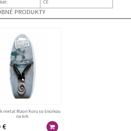
ikát:
CE
BNÉ PRODUKTY
k metal Maori Koru so šnúrkou
na krk
 €