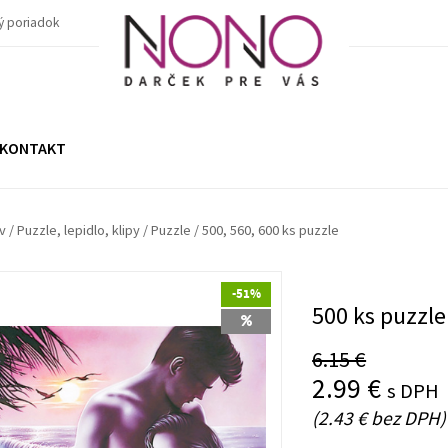
ý poriadok
KONTAKT
v
/
Puzzle, lepidlo, klipy
/
Puzzle
/
500, 560, 600 ks puzzle
-51%
500 ks puzzle
6.15 €
2.99 €
s DPH
(2.43 € bez DPH)