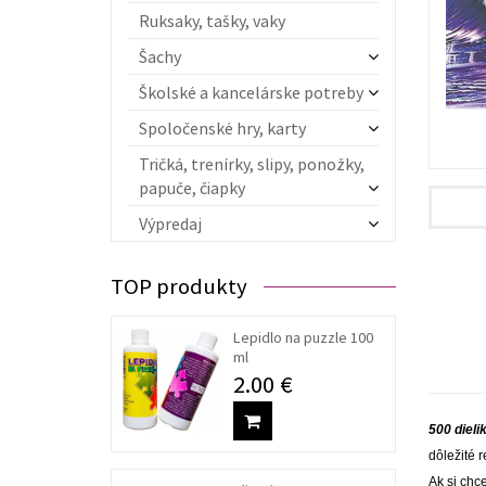
Ruksaky, tašky, vaky
Šachy
Školské a kancelárske potreby
Spoločenské hry, karty
Tričká, trenírky, slipy, ponožky,
papuče, čiapky
Výpredaj
TOP produkty
Lepidlo na puzzle 100
ml
2.00 €
500 diel
dôležité 
Ak si chc