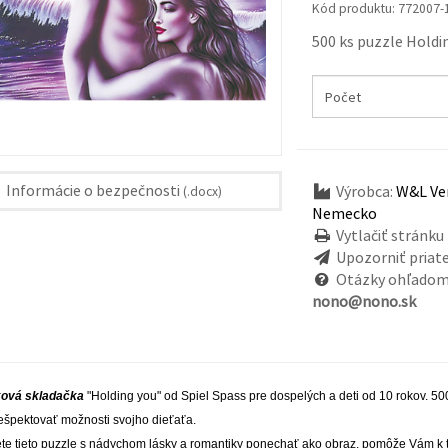
Kód produktu:
772007-
500 ks puzzle Holdi
Informácie o bezpečnosti
Výrobca:
W&L Ver
(.docx)
Nemecko
Vytlačiť stránku
Upozorniť priat
Otázky ohľadom
nono@nono.sk
iková skladačka
"Holding you" od Spiel Spass
pre dospelých a deti od 10 rokov. 50
rešpektovať možnosti svojho dieťaťa.
ete tieto puzzle s nádychom lásky a romantiky ponechať ako obraz, pomôže Vám k 