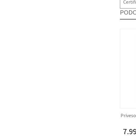
Certif
PODO
Príveso
7.99