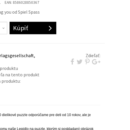
1
EAN:
8586028850367
ng you od Spiel Spass
Kúpiť
lagsgesellschaft,
Zdieľať:
 produktu
eľa na tento produkt
 produktu:
0 dielikové puzzle odporúčame pre deti od 10 rokov, ale je
tomu naše Lepidlo na puzzle, ktorým si poskladaný obrázok