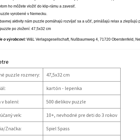
potom ho môžete vložiť do klip-rámu a zavesiť.
puzzle vyrobené v Nemecku.
avnej aktivity nám puzzle pomáhajú rozvíjať sa a učiť, prinášajú relax a zlepšujú 
uzzle po zložení: 47,5x32 cm
ie o výrobcovi:
W&L Verlagsgesellschaft, Nußbaumweg 4, 71720 Oberstenfeld, N
tre
né puzzle rozmery:
47,5x32 cm
ál:
kartón - lepenka
v balení:
500 dielikov puzzle
účaný vek:
10+, nevhodné pre deti do 3 rokov
ia/Značka:
Spiel Spass