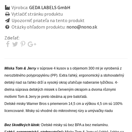
Výrobca:
GEDA LABELS GmbH
Vytlačiť stránku produktu
Upozorniť priateľa na tento produkt
Otázky ohľadom produktu:
nono@nono.sk
Zdieľať:
Miska Tom & Jerry
v súprave 4 kusov a s objemom 300 ml je vyrobená z
nerozbitného polypropylénu (PP). Extra ľahký, ergonomický a stohovateľný
detský riad sa ľahko drží a vysoký okraj uľahčuje naberanie lyžičkou. 4-
dielna súprava detských misiek s červeným okrajom a dvoma rôznymi
motívmi Tom & Jerry je preto ideálna aj pre batoľatá.
Detské misky Warner Bros s priemerom 14,5 cm a výškou 4,5 cm sú 100%
licencované. Misky sú vhodné do mikrovlnnej rúry a umývačky riadu
Bez škodlivých látok:
Detské misky sú bez BPA a bez melamínu.