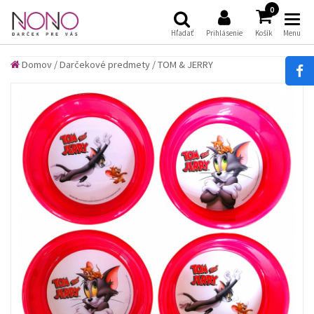
(
)
0
Hľadať
Prihlásenie
Košík
Menu
Domov
/
Darčekové predmety
/
TOM & JERRY