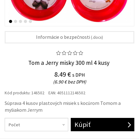
Informácie o bezpečnosti
(.docx)
Tom a Jerry misky 300 ml 4 kusy
8.49 €
s DPH
(6.90 € bez DPH)
Kód produktu:
146502
EAN:
4051112146502
Súprava 4 kusov plastových misiek s kocúrom Tomom a
myšiakom Jerrym
Kúpiť