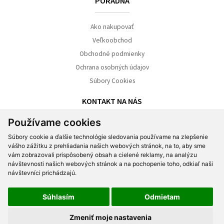
PORADŇA
Ako nakupovať
Veľkoobchod
Obchodné podmienky
Ochrana osobných údajov
Súbory Cookies
KONTAKT NA NÁS
Používame cookies
NONO s.r.o.
Súbory cookie a ďalšie technológie sledovania používame na zlepšenie
Záhradnícka 6, 811 08 Bratislava
vášho zážitku z prehliadania našich webových stránok, na to, aby sme
vám zobrazovali prispôsobený obsah a cielené reklamy, na analýzu
Tel.:
+421 903 761130
| E-mail:
nono@nono.sk
návštevnosti našich webových stránok a na pochopenie toho, odkiaľ naši
návštevníci prichádzajú.
Súhlasím
Odmietam
O nás
|
Ako nakupovať
|
Obchodné podmienky
|
Reklamačný poriadok
Zmeniť moje nastavenia
webdesign
|
webex.digital