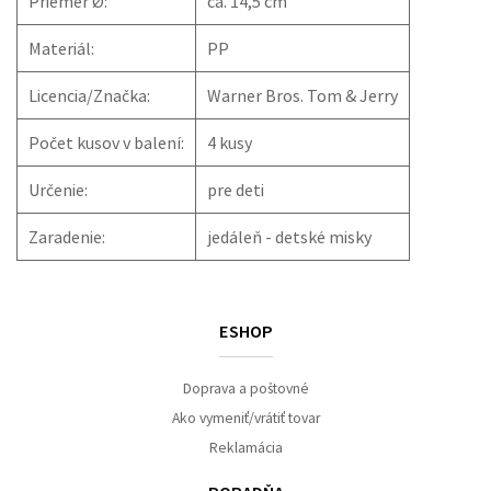
Priemer Ø:
ca. 14,5 cm
Materiál:
PP
Licencia/Značka:
Warner Bros. Tom & Jerry
Počet kusov v balení:
4 kusy
Určenie:
pre deti
Zaradenie:
jedáleň - detské misky
ESHOP
Doprava a poštovné
Ako vymeniť/vrátiť tovar
Reklamácia