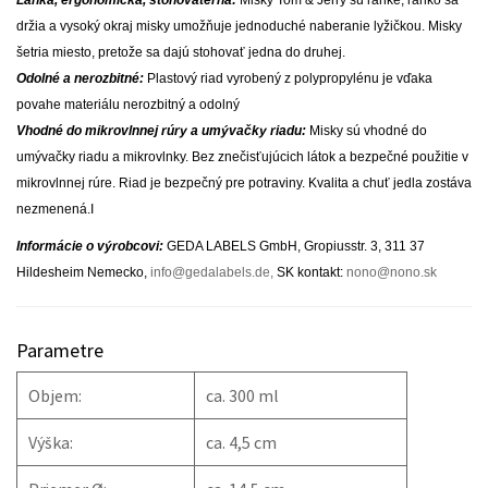
Ľahká, ergonomická, stohovateľná:
Misky Tom & Jerry sú ľahké, ľahko sa
držia a vysoký okraj misky umožňuje jednoduché naberanie lyžičkou. Misky
šetria miesto, pretože sa dajú stohovať jedna do druhej.
Odolné a nerozbitné:
Plastový riad vyrobený z polypropylénu je vďaka
povahe materiálu nerozbitný a odolný
Vhodné do mikrovlnnej rúry a umývačky riadu:
Misky sú vhodné do
umývačky riadu a mikrovlnky. Bez znečisťujúcich látok a bezpečné použitie v
mikrovlnnej rúre. Riad je bezpečný pre potraviny. Kvalita a chuť jedla zostáva
nezmenená.I
Informácie o výrobcovi:
GEDA LABELS GmbH, Gropiusstr. 3, 311 37
Hildesheim Nemecko,
info@gedalabels.de
,
SK kontakt:
nono@nono.sk
Parametre
Objem:
ca. 300 ml
Výška:
ca. 4,5 cm