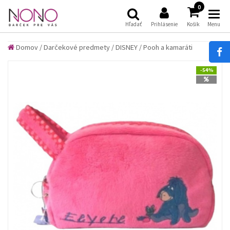
(
)
0
Hľadať
Prihlásenie
Košík
Menu
Domov
/
Darčekové predmety
/
DISNEY
/
Pooh a kamaráti
-54%