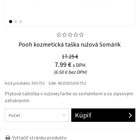
Pooh kozmetická taška ružová Somárik
17.25 €
7.99 €
s DPH
(6.50 € bez DPH)
Kód produktu:
095753
EAN:
4025055095753
Plyšová taštička v ružovej farbe so somárikom a so zipsovým
zatváraním
Kúpiť
Vytlačiť stránku produktu