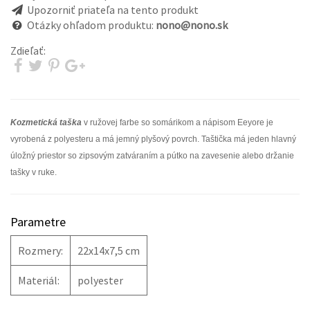
Upozorniť priateľa na tento produkt
Otázky ohľadom produktu:
nono@nono.sk
Zdieľať:
Kozmetická taška
v ružovej farbe so somárikom a nápisom Eeyore je
vyrobená z polyesteru a má jemný plyšový povrch. Taštička má jeden hlavný
úložný priestor so zipsovým zatváraním a pútko na zavesenie alebo držanie
tašky v ruke.
Parametre
Rozmery:
22x14x7,5 cm
Materiál:
polyester