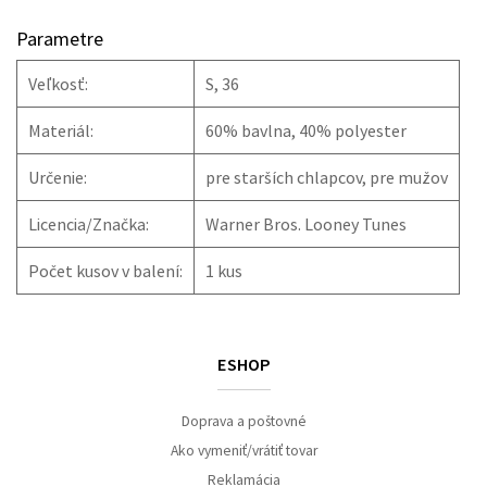
Parametre
Veľkosť:
S, 36
Materiál:
60% bavlna, 40% polyester
Určenie:
pre starších chlapcov, pre mužov
Licencia/Značka:
Warner Bros. Looney Tunes
Počet kusov v balení:
1 kus
ESHOP
Doprava a poštovné
Ako vymeniť/vrátiť tovar
Reklamácia