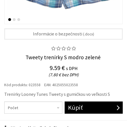
Informácie o bezpečnosti
(.docx)
Tweety trenírky S modro zelené
9.59 €
s DPH
(7.80 € bez DPH)
Kód produktu:
023558
EAN:
4025055023558
Trenírky Looney Tunes Tweety s gumičkou vo veľkosti S
Kúpiť