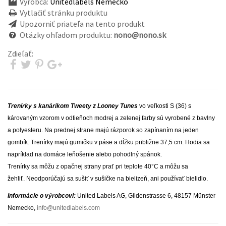
Výrobca:
Unitedlabels Nemecko
Vytlačiť stránku produktu
Upozorniť priateľa na tento produkt
Otázky ohľadom produktu:
nono@nono.sk
Zdieľať:
Trenírky s kanárikom Tweety z Looney Tunes
vo veľkosti S (36) s
károvaným vzorom v odtieňoch modrej a zelenej farby sú vyrobené z bavlny
a polyesteru. Na prednej strane majú rázporok so zapínaním na jeden
gombík. Trenírky majú gumičku v páse a dĺžku približne 37,5 cm. Hodia sa
napríklad na domáce leňošenie alebo pohodlný spánok.
Trenírky sa môžu z opačnej strany prať pri teplote 40°C a môžu sa
žehliť. Neodporúčajú sa sušiť v sušičke na bielizeň, ani používať bielidlo.
Informácie o výrobcovi:
United Labels AG, Gildenstrasse 6, 48157 Münster
Nemecko,
info@unitedlabels.com