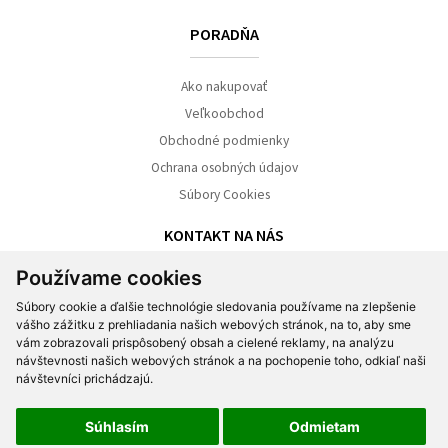
PORADŇA
Ako nakupovať
Veľkoobchod
Obchodné podmienky
Ochrana osobných údajov
Súbory Cookies
KONTAKT NA NÁS
Používame cookies
NONO s.r.o.
Súbory cookie a ďalšie technológie sledovania používame na zlepšenie
Záhradnícka 6, 811 08 Bratislava
vášho zážitku z prehliadania našich webových stránok, na to, aby sme
vám zobrazovali prispôsobený obsah a cielené reklamy, na analýzu
Tel.:
+421 903 761130
| E-mail:
nono@nono.sk
návštevnosti našich webových stránok a na pochopenie toho, odkiaľ naši
návštevníci prichádzajú.
Súhlasím
Odmietam
O nás
|
Ako nakupovať
|
Obchodné podmienky
|
Reklamačný poriadok