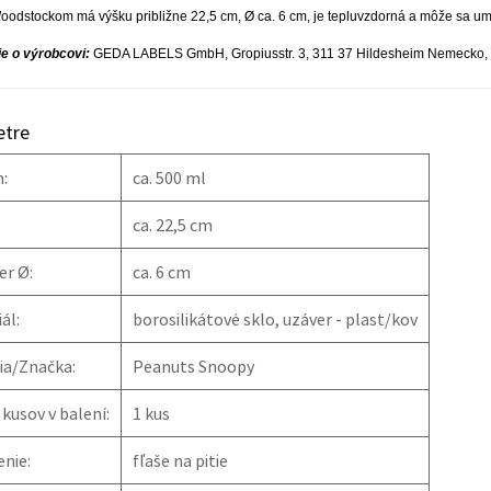
oodstockom má výšku približne 22,5 cm, Ø ca. 6 cm, je tepluvzdorná a môže sa u
e o výrobcovi:
GEDA LABELS GmbH, Gropiusstr. 3, 311 37 Hildesheim Nemecko,
tre
:
ca. 500 ml
ca. 22,5 cm
er Ø:
ca. 6 cm
ál:
borosilikátové sklo, uzáver - plast/kov
ia/Značka:
Peanuts Snoopy
kusov v balení:
1 kus
nie:
fľaše na pitie