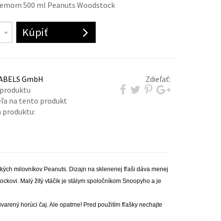
bjemom 500 ml Peanuts Woodstock
Kúpiť
LABELS GmbH
Zdieľať:
 produktu
eľa na tento produkt
 produktu:
ých milovníkov Peanuts. Dizajn na sklenenej fľaši dáva menej
kovi. Malý žltý vtáčik je stálym spoločníkom Snoopyho a je
uvarený horúci čaj. Ale opatrne! Pred použitím fľašky nechajte