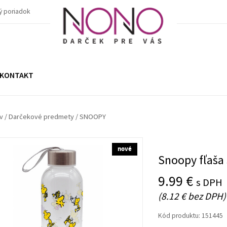
ý poriadok
KONTAKT
v
/
Darčekové predmety
/
SNOOPY
nové
Snoopy fľaša
9.99 €
s DPH
(8.12 € bez DPH)
Kód produktu:
151445