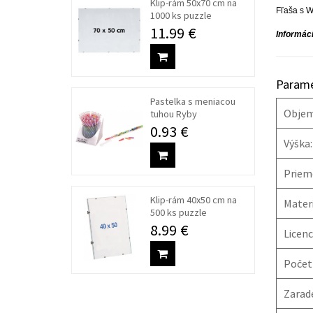
Klip-rám 50x70 cm na
Fľaša s W
1000 ks puzzle
11.99 €
Informáci
Parame
Pastelka s meniacou
Objem
tuhou Ryby
0.93 €
Výška:
Priem
Klip-rám 40x50 cm na
Materi
500 ks puzzle
8.99 €
Licenc
Počet 
Zarade