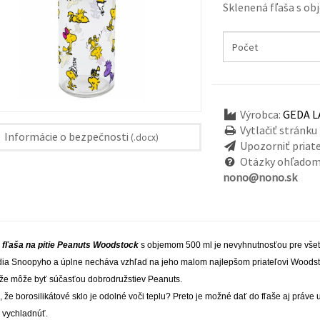
Sklenená fľaša s o
Výrobca:
GEDA 
Vytlačiť stránku
Informácie o bezpečnosti
(.docx)
Upozorniť priat
Otázky ohľadom
nono@nono.sk
 fľaša na pitie Peanuts Woodstock
s objemom 500 ml je nevyhnutnosťou pre všetk
ia Snoopyho a úplne necháva vzhľad na jeho malom najlepšom priateľovi Woodstoc
 že môže byť súčasťou dobrodružstiev Peanuts.
, že borosilikátové sklo je odolné voči teplu? Preto je možné dať do fľaše aj práve 
u vychladnúť.