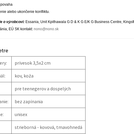
 povaha
enie alebo ukončenie konfliktu.
e o výrobcovi:
Essania, Unit Kpithawala G D & K G E/K G Business Centre, Kingsfi
tánia, EÚ SK kontakt:
nono@nono.sk
tre
ry:
prívesok 3,5x2 cm
ál:
kov, koža
pre teenegerov a dospelých
nie:
bez zapínania
e:
unisex
strieborná - kovová, tmavohnedá