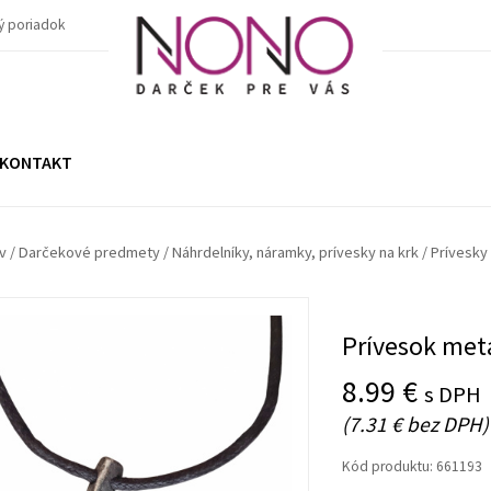
ý poriadok
KONTAKT
v
/
Darčekové predmety
/
Náhrdelníky, náramky, prívesky na krk
/
Prívesky 
Prívesok meta
8.99 €
s DPH
(7.31 € bez DPH)
Kód produktu:
661193