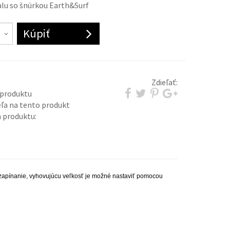
alu so šnúrkou Earth&Surf
Kúpiť
Zdieľať:
 produktu
eľa na tento produkt
 produktu:
apínanie, vyhovujúcu veľkosť je možné nastaviť pomocou