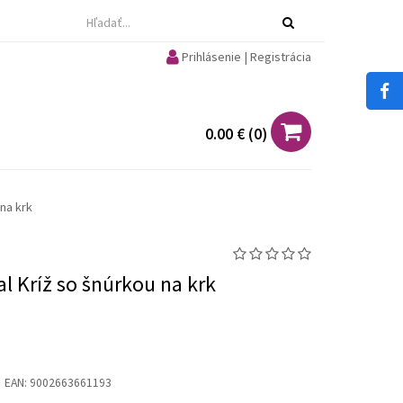
Prihlásenie | Registrácia
0.00 €
(
0
)
na krk
l Kríž so šnúrkou na krk
EAN:
9002663661193