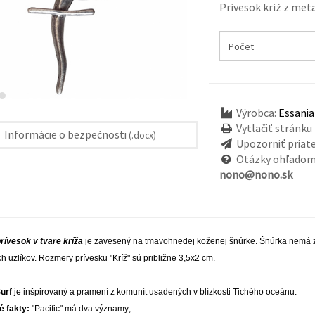
Prívesok kríž z met
Výrobca:
Essania
Vytlačiť stránku
Informácie o bezpečnosti
(.docx)
Upozorniť priat
Otázky ohľadom
nono@nono.sk
ívesok v tvare kríža
je zavesený na tmavohnedej koženej šnúrke. Šnúrka nemá z
h uzlíkov. Rozmery prívesku "Kríž" sú približne 3,5x2 cm.
urf
je inšpirovaný a pramení z komunít usadených v blízkosti Tichého oceánu.
 fakty:
"Pacific" má dva významy;