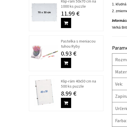
Klip-rám 50x70 cm na
1. kľudná
1000 ks puzzle
2. zmiern
11.99 €
Informáci
Veľká Bri
Pastelka s meniacou
tuhou Ryby
Parame
0.93 €
Rozme
Materi
Klip-rám 40x50 cm na
Vek:
500 ks puzzle
8.99 €
Zapína
Určeni
Farba: