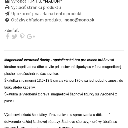
Výrobca:
F.P.H.U. "MADOŃ"
Vytlačiť stránku produktu
Upozorniť priateľa na tento produkt
Otázky ohľadom produktu:
nono@nono.sk
Zdieľať:
Magnetické cestovné šachy - spoločenská hra pre dvoch hráčov
sú
ideálne napríklad na dlhé chvíle pri cestovaní, figúrky sa vďaka magnetickej
ploche nezošuchnú zo šachovnice.
Škatuľka s rozmermi 13,5x13,5 cm a s váhou 170 g sa jednoducho zmestí do
tašky alebo kabelky.
Škatuľka je vyrobená z dreva, magnetické šachové figúrky sú vyrobené z
plastu.
Výrobcovia kladú špeciálny dôraz na kvalitu spracovania a dôkladné
dotvorenie každej šachovej súpravy. Šachové súpravy, ktoré vyrábajú, sú