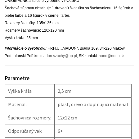
ORIGINÁLNE a sú celé vyrobené v POĽSKU.
Šachová súprava obsahuje 1 drevenú škatuľku so šachovnicou, 16 figúrok v
bielej farbe a 16 figúrok v čiernej farbe.
Rozmery škatuľky: 135x135 mm
Rozmery šachovnice: 120x120 mm
Výška kráľa: 25 mm
Informácie o výrobcovi:
F.P.H.U. „MADOŃ“, Białka 109, 34-220 Maków
Podhalański Poľsko,
madon.szachy@op.pl
,
SK kontakt:
nono@nono.sk
Parametre
Výška kráľa:
2,5 cm
Materiál:
plast, drevo a doplňujúci materiál
Šachovnica rozmery:
12x12 cm
Odporúčaný vek:
6+