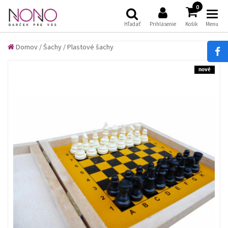
(
)
0
Hľadať
Prihlásenie
Košík
Menu
Domov
/
Šachy
/
Plastové šachy
nové